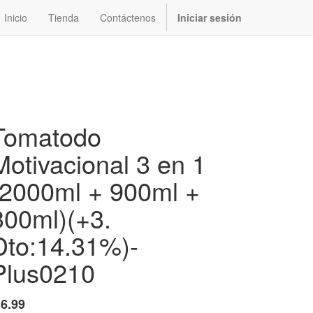
Inicio
Tienda
Contáctenos
Iniciar sesión
Tomatodo
Motivacional 3 en 1
(2000ml + 900ml +
300ml)(+3.
Dto:14.31%)-
Plus0210
$
6.99