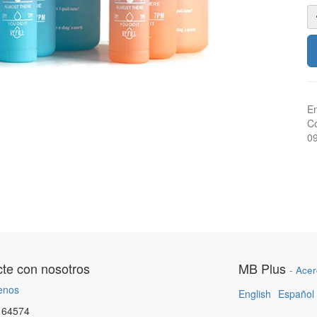
En
Co
0
te con nosotros
MB Plus
-
Acer
enos
English
Español
164574