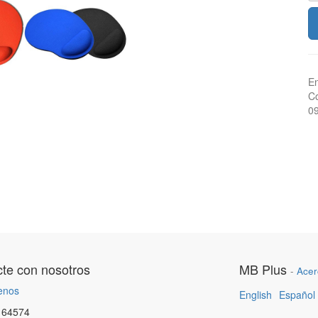
En
Co
0
te con nosotros
MB Plus
-
Acer
enos
English
Español
164574