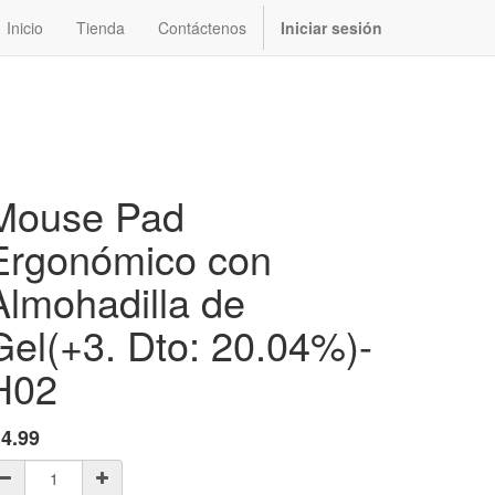
Inicio
Tienda
Contáctenos
Iniciar sesión
Mouse Pad
Ergonómico con
Almohadilla de
Gel(+3. Dto: 20.04%)-
H02
$
4.99