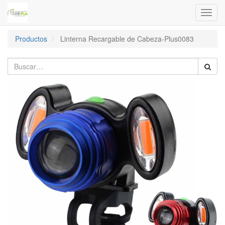
Menú
de
Naveg
Productos
Linterna Recargable de Cabeza-Plus0083