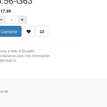
5.56-G63
$
17.99
Comprar
víos a todo el Ecuador
ntáctanos para más información
989164574
ca de