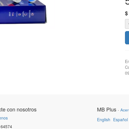
En
Co
0
te con nosotros
MB Plus
-
Acer
enos
English
Español
164574