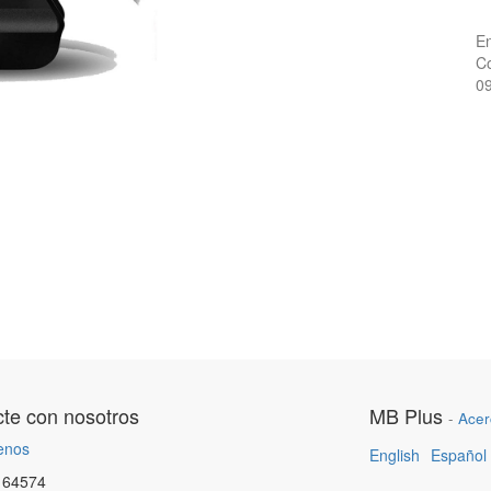
En
Co
0
te con nosotros
MB Plus
-
Acer
enos
English
Español
164574