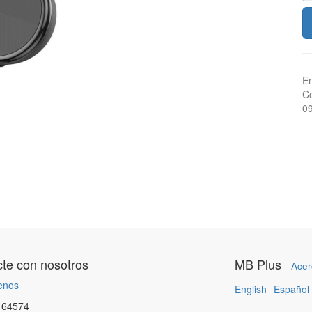
En
Co
0
te con nosotros
MB Plus
-
Acer
enos
English
Español
164574