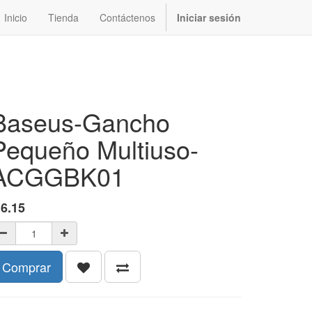
Inicio
Tienda
Contáctenos
Iniciar sesión
Baseus-Gancho
Pequeño Multiuso-
ACGGBK01
$
6.15
Comprar