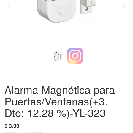
Previo
Sigu
Alarma Magnética para
Puertas/Ventanas(+3.
Dto: 12.28 %)-YL-323
$
3.99