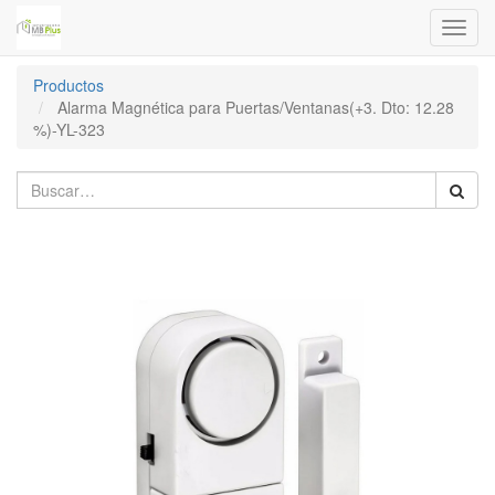
Menú
de
Naveg
Productos
Alarma Magnética para Puertas/Ventanas(+3. Dto: 12.28
%)-YL-323